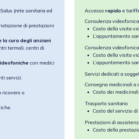
alus (rete sanitaria ed
Accesso
rapido
e tarif
Consulenza videofonica
notazione di prestazioni
Costo della visita v
L’appuntamento sarà 
e la cura degli anziani
Consulenza videofonic
ri termali, centri di
Costo della visita v
L’appuntamento sarà 
videofoniche
con medici
Servizi dedicati a sogget
ti servizi:
Consegna medicinali a d
Costo dei medicinali
o ricovero o
Trasporto sanitario
iche.
Costo del servizio di
Prestazioni di assisten
Costo della prestaz