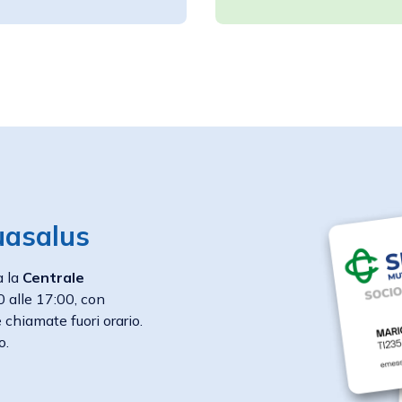
uasalus
à la
Centrale
00 alle 17:00, con
 chiamate fuori orario.
o.