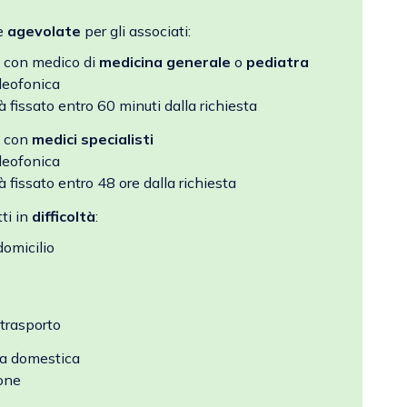
fe
agevolate
per gli associati:
 con medico di
medicina generale
o
pediatra
ideofonica
fissato entro 60 minuti dalla richiesta
a con
medici specialisti
ideofonica
fissato entro 48 ore dalla richiesta
ti in
difficoltà
:
omicilio
 trasporto
za domestica
ione